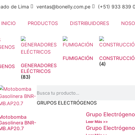
cado de Lima
ventas@bonelly.com.pe
(+51) 933 839 
INICIO
PRODUCTOS
DISTRIBUIDORES
NOSO
FUMIGACIÓN
CONSTRUCCI
(4)
GENERADORES
GENOS
ELÉCTRICOS
(83)
GRUPOS ELECTRÓGENOS
Grupo Electrógen
Motobomba
Leer Más >>
Gasolinera BNR-
Grupo Electrógen
MB.AP20.7