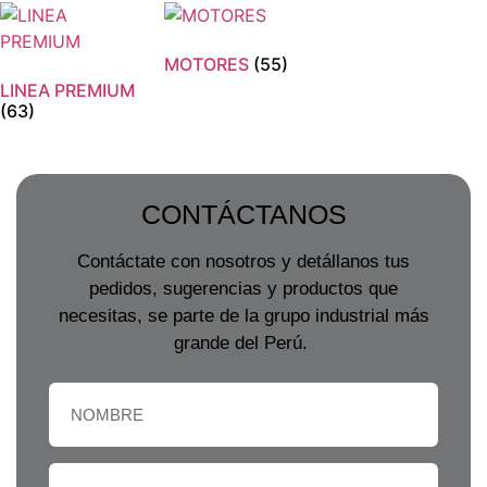
MOTORES
(55)
LINEA PREMIUM
(63)
CONTÁCTANOS
Contáctate con nosotros y detállanos tus
pedidos, sugerencias y productos que
necesitas, se parte de la grupo industrial más
grande del Perú.