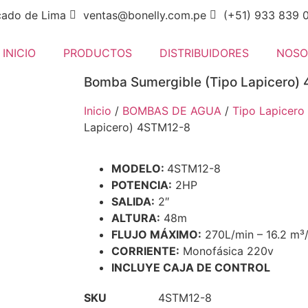
cado de Lima
ventas@bonelly.com.pe
(+51) 933 839 
INICIO
PRODUCTOS
DISTRIBUIDORES
NOSO
Bomba Sumergible (Tipo Lapicero)
Inicio
/
BOMBAS DE AGUA
/
Tipo Lapicero
Lapicero) 4STM12-8
MODELO:
4STM12-8
POTENCIA:
2HP
SALIDA:
2″
ALTURA:
48m
FLUJO MÁXIMO:
270L/min – 16.2 m³
CORRIENTE:
Monofásica 220v
INCLUYE CAJA DE CONTROL
SKU
4STM12-8