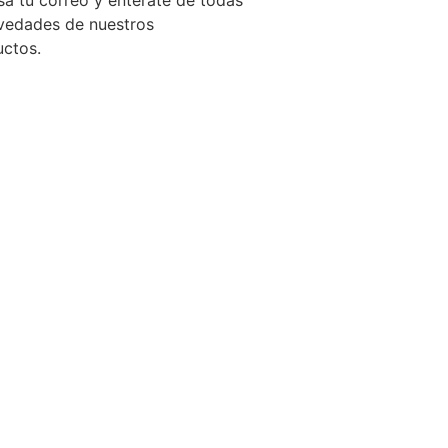
sa tu correo y entérate de todas
vedades de nuestros
uctos.