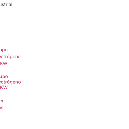
strial.
upo
ectrógeno
0KW
er
ás