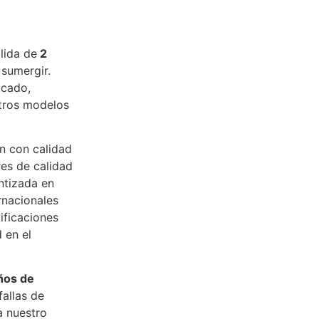
lida de
2
 sumergir.
icado,
stros modelos
n con calidad
res de calidad
ntizada en
rnacionales
ificaciones
 en el
ños de
fallas de
 nuestro