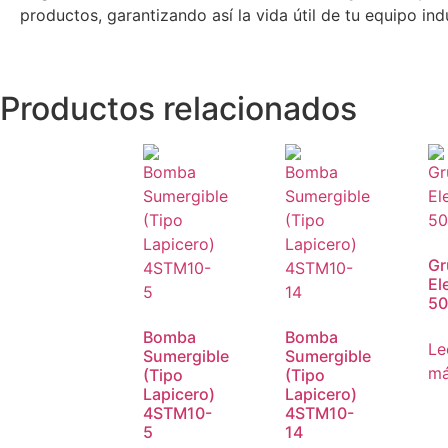
productos, garantizando así la vida útil de tu equipo indu
Productos relacionados
Gr
El
5
Bomba
Bomba
Le
Sumergible
Sumergible
m
(Tipo
(Tipo
Lapicero)
Lapicero)
4STM10-
4STM10-
5
14