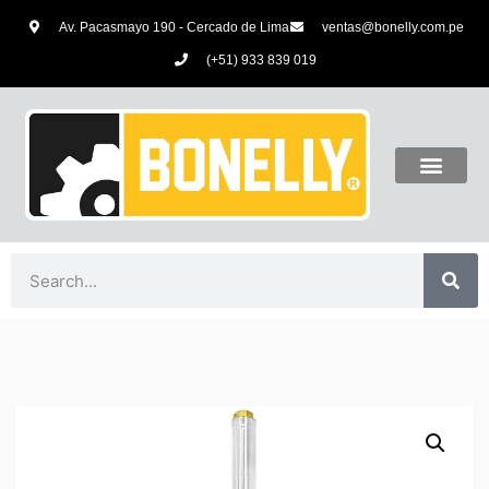
Av. Pacasmayo 190 - Cercado de Lima
ventas@bonelly.com.pe
(+51) 933 839 019