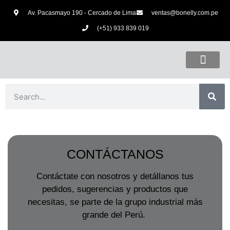
Av. Pacasmayo 190 - Cercado de Lima
ventas@bonelly.com.pe
(+51) 933 839 019
CONTÁCTANOS
Contáctate con nosotros y detállanos tus
pedidos, sugerencias y productos que
necesitas, se parte de la grupo industrial más
grande del Perú.